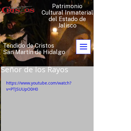
Patrimonio
Cultural Inmaterial
del Estado de
Jalisco
Tendido de Cristos
San Martín de Hidalgo
Señor de los Rayos
https://www.youtube.com/watch?
v=PTJSUUpO0H0