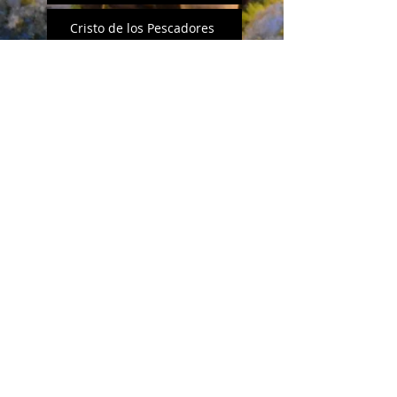
Cristo de los Pescadores
Cristo del Calvario
Cristo de la Agonia
Cristo de la Expiración
Search By Tags
No hay etiquetas aún.
Follow Us