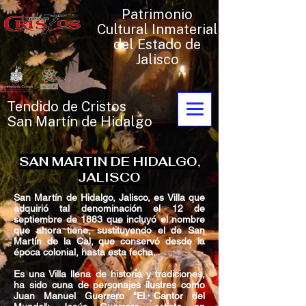
Patrimonio
Cultural Inmaterial
del Estado de
Jalisco
Tendido de Cristos
San Martín de Hidalgo
SAN MARTIN DE HIDALGO,
JALISCO
San Martín de Hidalgo, Jalisco, es Villa que
adquirió tal denominación el 12 de
septiembre de 1883 que incluyó el nombre
que ahora tiene, sustituyendo el de San
Martín de la Cal, que conservó desde la
época colonial, hasta esta fecha.
Es una Villa llena de historia y tradiciones,
ha sido cuna de personajes ilustres como
Juan Manuel Guerrero "El Cantor del