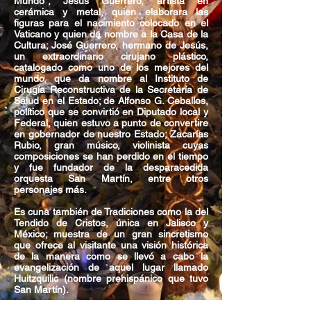
Mundo"; Jesús Guerrero, artista en
cerámica y metal, quien elaborara las
figuras para el nacimiento colocado en el
Vaticano y quien da nombre a la Casa de la
Cultura; José Guerrero, hermano de Jesús,
un extraordinario cirujano plástico,
catalogado como uno de los mejores del
mundo, que da nombre al Instituto de
Cirugía Reconstructiva de la Secretaría de
Salud en el Estado; de Alfonso G. Ceballos,
político que se convirtió en Diputado local y
Federal, quien estuvo a punto de convertire
en gobernador de nuestro Estado; Zacarías
Rubio, gran músico, violinista cuyas
composiciones se han perdido en el tiempo
y fue fundador de la desparacedida
orquesta San Martín, entre otros
personajes más.
Es cuna también de Tradiciones como la del
Tendido de Cristos
, única en Jalisco y
México; muestra de un gran sincretismo
que ofrece al visitante una visión histórica
de la manera como se llevó a cabo la
evangelización de aquel lugar llamado
Huitzquilic (nombre prehispánico que tuvo
San Martín).