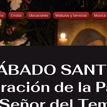
cio
Cristos
Ubicaciones
Módulos y Servicios
Música
ÁBADO SANT
ración de la 
 Señor del Te